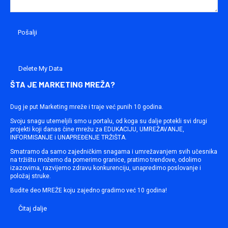
Delete My Data
ŠTA JE MARKETING MREŽA?
Dug je put Marketing mreže i traje već punih 10 godina.
Svoju snagu utemeljili smo u portalu, od koga su dalje potekli svi drugi
projekti koji danas čine mrežu za EDUKACIJU, UMREŽAVANJE,
INFORMISANJE i UNAPREĐENJE TRŽIŠTA.
Smatramo da samo zajedničkim snagama i umrežavanjem svih učesnika
na tržištu možemo da pomerimo granice, pratimo trendove, odolimo
izazovima, razvijemo zdravu konkurenciju, unapredimo poslovanje i
položaj struke.
Budite deo MREŽE koju zajedno gradimo već 10 godina!
Čitaj dalje