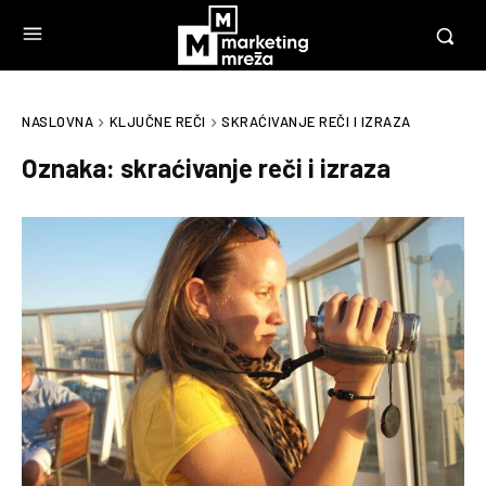
NASLOVNA
KLJUČNE REČI
SKRAĆIVANJE REČI I IZRAZA
Oznaka:
skraćivanje reči i izraza