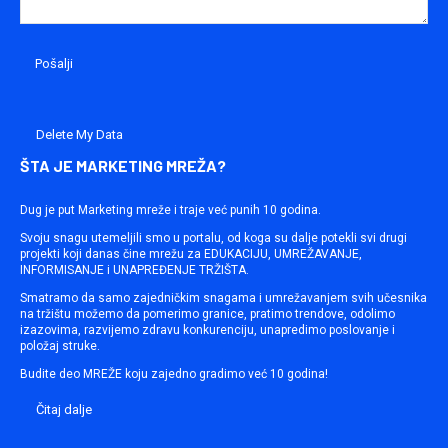
Delete My Data
ŠTA JE MARKETING MREŽA?
Dug je put Marketing mreže i traje već punih 10 godina.
Svoju snagu utemeljili smo u portalu, od koga su dalje potekli svi drugi
projekti koji danas čine mrežu za EDUKACIJU, UMREŽAVANJE,
INFORMISANJE i UNAPREĐENJE TRŽIŠTA.
Smatramo da samo zajedničkim snagama i umrežavanjem svih učesnika
na tržištu možemo da pomerimo granice, pratimo trendove, odolimo
izazovima, razvijemo zdravu konkurenciju, unapredimo poslovanje i
položaj struke.
Budite deo MREŽE koju zajedno gradimo već 10 godina!
Čitaj dalje