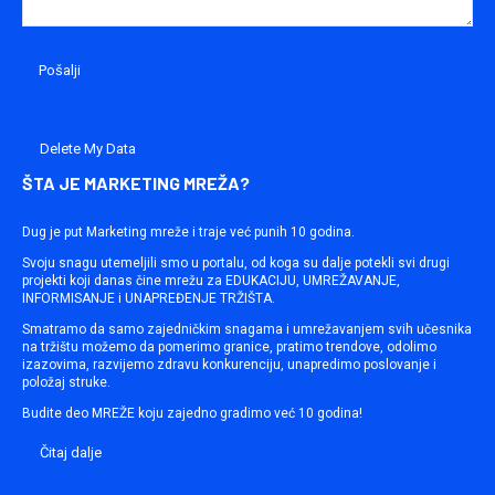
Delete My Data
ŠTA JE MARKETING MREŽA?
Dug je put Marketing mreže i traje već punih 10 godina.
Svoju snagu utemeljili smo u portalu, od koga su dalje potekli svi drugi
projekti koji danas čine mrežu za EDUKACIJU, UMREŽAVANJE,
INFORMISANJE i UNAPREĐENJE TRŽIŠTA.
Smatramo da samo zajedničkim snagama i umrežavanjem svih učesnika
na tržištu možemo da pomerimo granice, pratimo trendove, odolimo
izazovima, razvijemo zdravu konkurenciju, unapredimo poslovanje i
položaj struke.
Budite deo MREŽE koju zajedno gradimo već 10 godina!
Čitaj dalje