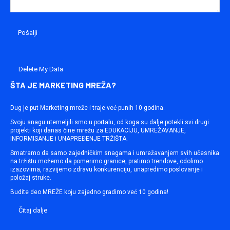
Delete My Data
ŠTA JE MARKETING MREŽA?
Dug je put Marketing mreže i traje već punih 10 godina.
Svoju snagu utemeljili smo u portalu, od koga su dalje potekli svi drugi
projekti koji danas čine mrežu za EDUKACIJU, UMREŽAVANJE,
INFORMISANJE i UNAPREĐENJE TRŽIŠTA.
Smatramo da samo zajedničkim snagama i umrežavanjem svih učesnika
na tržištu možemo da pomerimo granice, pratimo trendove, odolimo
izazovima, razvijemo zdravu konkurenciju, unapredimo poslovanje i
položaj struke.
Budite deo MREŽE koju zajedno gradimo već 10 godina!
Čitaj dalje