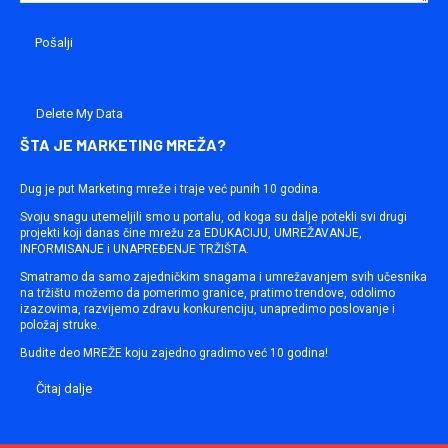
Delete My Data
ŠTA JE MARKETING MREŽA?
Dug je put Marketing mreže i traje već punih 10 godina.
Svoju snagu utemeljili smo u portalu, od koga su dalje potekli svi drugi
projekti koji danas čine mrežu za EDUKACIJU, UMREŽAVANJE,
INFORMISANJE i UNAPREĐENJE TRŽIŠTA.
Smatramo da samo zajedničkim snagama i umrežavanjem svih učesnika
na tržištu možemo da pomerimo granice, pratimo trendove, odolimo
izazovima, razvijemo zdravu konkurenciju, unapredimo poslovanje i
položaj struke.
Budite deo MREŽE koju zajedno gradimo već 10 godina!
Čitaj dalje