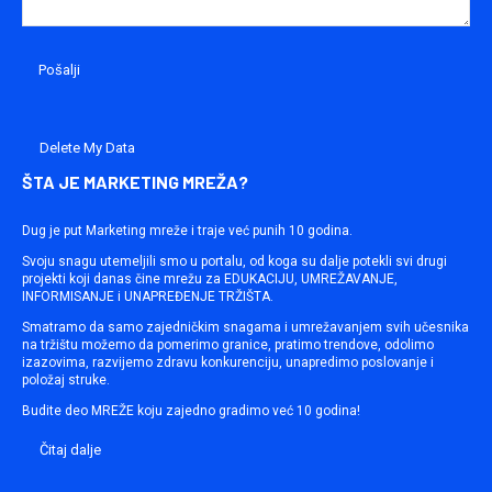
Delete My Data
ŠTA JE MARKETING MREŽA?
Dug je put Marketing mreže i traje već punih 10 godina.
Svoju snagu utemeljili smo u portalu, od koga su dalje potekli svi drugi
projekti koji danas čine mrežu za EDUKACIJU, UMREŽAVANJE,
INFORMISANJE i UNAPREĐENJE TRŽIŠTA.
Smatramo da samo zajedničkim snagama i umrežavanjem svih učesnika
na tržištu možemo da pomerimo granice, pratimo trendove, odolimo
izazovima, razvijemo zdravu konkurenciju, unapredimo poslovanje i
položaj struke.
Budite deo MREŽE koju zajedno gradimo već 10 godina!
Čitaj dalje