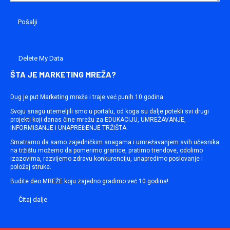
Delete My Data
ŠTA JE MARKETING MREŽA?
Dug je put Marketing mreže i traje već punih 10 godina.
Svoju snagu utemeljili smo u portalu, od koga su dalje potekli svi drugi
projekti koji danas čine mrežu za EDUKACIJU, UMREŽAVANJE,
INFORMISANJE i UNAPREĐENJE TRŽIŠTA.
Smatramo da samo zajedničkim snagama i umrežavanjem svih učesnika
na tržištu možemo da pomerimo granice, pratimo trendove, odolimo
izazovima, razvijemo zdravu konkurenciju, unapredimo poslovanje i
položaj struke.
Budite deo MREŽE koju zajedno gradimo već 10 godina!
Čitaj dalje