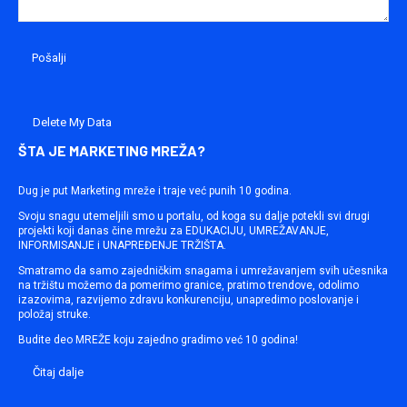
Delete My Data
ŠTA JE MARKETING MREŽA?
Dug je put Marketing mreže i traje već punih 10 godina.
Svoju snagu utemeljili smo u portalu, od koga su dalje potekli svi drugi
projekti koji danas čine mrežu za EDUKACIJU, UMREŽAVANJE,
INFORMISANJE i UNAPREĐENJE TRŽIŠTA.
Smatramo da samo zajedničkim snagama i umrežavanjem svih učesnika
na tržištu možemo da pomerimo granice, pratimo trendove, odolimo
izazovima, razvijemo zdravu konkurenciju, unapredimo poslovanje i
položaj struke.
Budite deo MREŽE koju zajedno gradimo već 10 godina!
Čitaj dalje