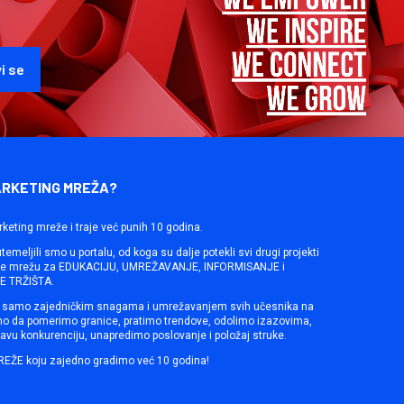
ARKETING MREŽA?
rketing mreže i traje već punih 10 godina.
emeljili smo u portalu, od koga su dalje potekli svi drugi projekti
ine mrežu za EDUKACIJU, UMREŽAVANJE, INFORMISANJE i
 TRŽIŠTA.
samo zajedničkim snagama i umrežavanjem svih učesnika na
mo da pomerimo granice, pratimo trendove, odolimo izazovima,
avu konkurenciju, unapredimo poslovanje i položaj struke.
REŽE koju zajedno gradimo već 10 godina!