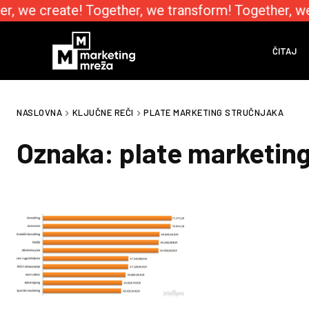
r, we create! Together, we transform! Together, w
ČITAJ
NASLOVNA
KLJUČNE REČI
PLATE MARKETING STRUČNJAKA
Oznaka:
plate marketing