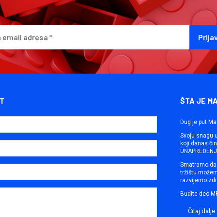
T
ŠTA JE M
Dug je put Ma
Svoju snagu ut
koji danas č
UNAPREĐENJE
Smatramo da 
tržištu može
razvijemo zdr
Budite deo M
Čitaj dalje