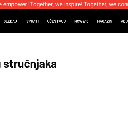
e empower! Together, we inspire! Together, we conn
GLEDAJ
ISPRATI
UČESTVUJ
NOW&10
MAGAZIN
ADU
 stručnjaka