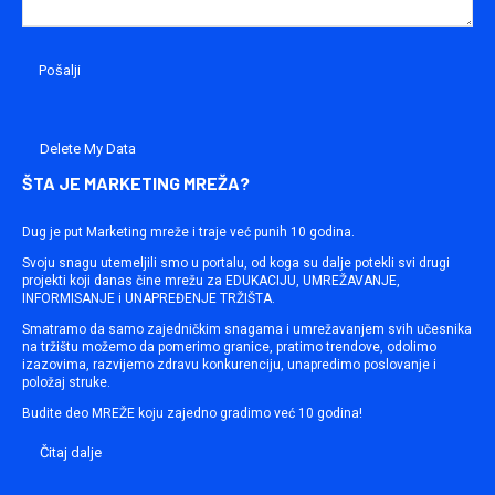
Delete My Data
ŠTA JE MARKETING MREŽA?
Dug je put Marketing mreže i traje već punih 10 godina.
Svoju snagu utemeljili smo u portalu, od koga su dalje potekli svi drugi
projekti koji danas čine mrežu za EDUKACIJU, UMREŽAVANJE,
INFORMISANJE i UNAPREĐENJE TRŽIŠTA.
Smatramo da samo zajedničkim snagama i umrežavanjem svih učesnika
na tržištu možemo da pomerimo granice, pratimo trendove, odolimo
izazovima, razvijemo zdravu konkurenciju, unapredimo poslovanje i
položaj struke.
Budite deo MREŽE koju zajedno gradimo već 10 godina!
Čitaj dalje