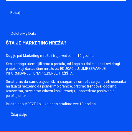
Delete My Data
ŠTA JE MARKETING MREŽA?
Dug je put Marketing mreže i traje već punih 10 godina.
Svoju snagu utemeljili smo u portalu, od koga su dalje potekli svi drugi
projekti koji danas čine mrežu za EDUKACIJU, UMREŽAVANJE,
INFORMISANJE i UNAPREĐENJE TRŽIŠTA.
Smatramo da samo zajedničkim snagama i umrežavanjem svih učesnika
na tržištu možemo da pomerimo granice, pratimo trendove, odolimo
izazovima, razvijemo zdravu konkurenciju, unapredimo poslovanje i
položaj struke.
Budite deo MREŽE koju zajedno gradimo već 10 godina!
Čitaj dalje