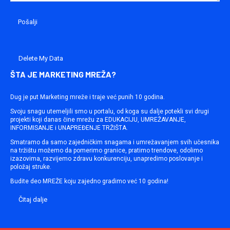
Delete My Data
ŠTA JE MARKETING MREŽA?
Dug je put Marketing mreže i traje već punih 10 godina.
Svoju snagu utemeljili smo u portalu, od koga su dalje potekli svi drugi
projekti koji danas čine mrežu za EDUKACIJU, UMREŽAVANJE,
INFORMISANJE i UNAPREĐENJE TRŽIŠTA.
Smatramo da samo zajedničkim snagama i umrežavanjem svih učesnika
na tržištu možemo da pomerimo granice, pratimo trendove, odolimo
izazovima, razvijemo zdravu konkurenciju, unapredimo poslovanje i
položaj struke.
Budite deo MREŽE koju zajedno gradimo već 10 godina!
Čitaj dalje