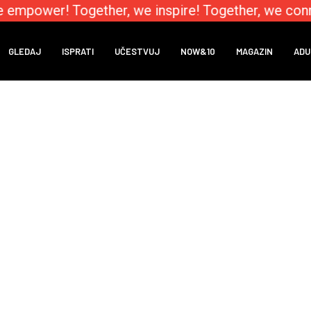
e empower! Together, we inspire! Together, we conn
GLEDAJ
ISPRATI
UČESTVUJ
NOW&10
MAGAZIN
ADU