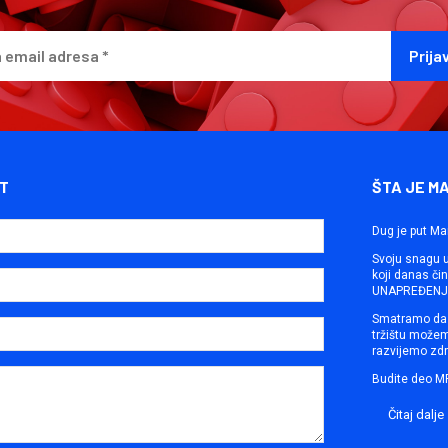
T
ŠTA JE M
Dug je put Ma
Svoju snagu ut
koji danas č
UNAPREĐENJE
Smatramo da 
tržištu može
razvijemo zdr
Budite deo M
Čitaj dalje