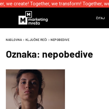
r, we create! Together, we transform! Together, w
ČITAJ
NASLOVNA
KLJUČNE REČI
NEPOBEDIVE
Oznaka:
nepobedive