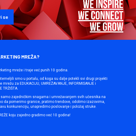
ARKETING MREŽA?
rketing mreže i traje već punih 10 godina.
emeljili smo u portalu, od koga su dalje potekli svi drugi projekti
ine mrežu za EDUKACIJU, UMREŽAVANJE, INFORMISANJE i
 TRŽIŠTA.
samo zajedničkim snagama i umrežavanjem svih učesnika na
mo da pomerimo granice, pratimo trendove, odolimo izazovima,
avu konkurenciju, unapredimo poslovanje i položaj struke.
REŽE koju zajedno gradimo već 10 godina!