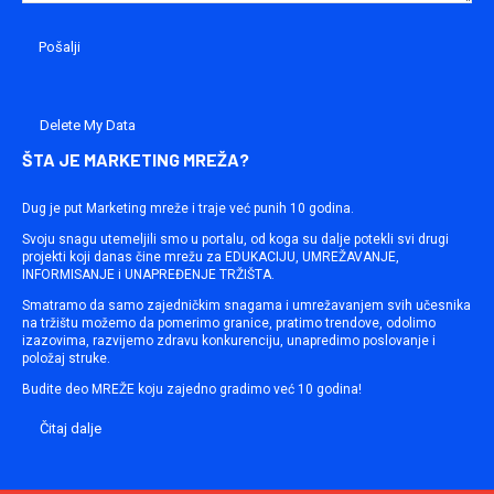
Delete My Data
ŠTA JE MARKETING MREŽA?
Dug je put Marketing mreže i traje već punih 10 godina.
Svoju snagu utemeljili smo u portalu, od koga su dalje potekli svi drugi
projekti koji danas čine mrežu za EDUKACIJU, UMREŽAVANJE,
INFORMISANJE i UNAPREĐENJE TRŽIŠTA.
Smatramo da samo zajedničkim snagama i umrežavanjem svih učesnika
na tržištu možemo da pomerimo granice, pratimo trendove, odolimo
izazovima, razvijemo zdravu konkurenciju, unapredimo poslovanje i
položaj struke.
Budite deo MREŽE koju zajedno gradimo već 10 godina!
Čitaj dalje