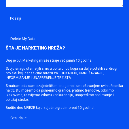
Delete My Data
ŠTA JE MARKETING MREŽA?
Dug je put Marketing mreže i traje već punih 10 godina.
Svoju snagu utemeljili smo u portalu, od koga su dalje potekli svi drugi
projekti koji danas čine mrežu za EDUKACIJU, UMREŽAVANJE,
INFORMISANJE i UNAPREĐENJE TRŽIŠTA.
Smatramo da samo zajedničkim snagama i umrežavanjem svih učesnika
na tržištu možemo da pomerimo granice, pratimo trendove, odolimo
izazovima, razvijemo zdravu konkurenciju, unapredimo poslovanje i
položaj struke.
Budite deo MREŽE koju zajedno gradimo već 10 godina!
Čitaj dalje