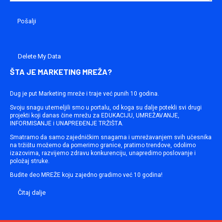
Delete My Data
ŠTA JE MARKETING MREŽA?
Dug je put Marketing mreže i traje već punih 10 godina.
Svoju snagu utemeljili smo u portalu, od koga su dalje potekli svi drugi
projekti koji danas čine mrežu za EDUKACIJU, UMREŽAVANJE,
INFORMISANJE i UNAPREĐENJE TRŽIŠTA.
Smatramo da samo zajedničkim snagama i umrežavanjem svih učesnika
na tržištu možemo da pomerimo granice, pratimo trendove, odolimo
izazovima, razvijemo zdravu konkurenciju, unapredimo poslovanje i
položaj struke.
Budite deo MREŽE koju zajedno gradimo već 10 godina!
Čitaj dalje