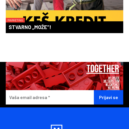
MARKETING
STVARNO „MOŽE“!