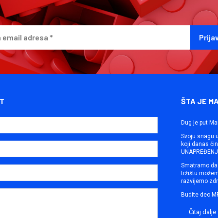
T
ŠTA JE M
Dug je put Ma
Svoju snagu ut
koji danas č
UNAPREĐENJE
Smatramo da 
tržištu može
razvijemo zdr
Budite deo M
Čitaj dalje