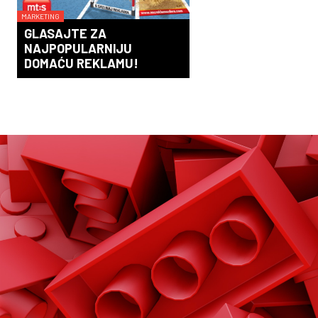
MARKETING
GLASAJTE ZA
NAJPOPULARNIJU
DOMAĆU REKLAMU!