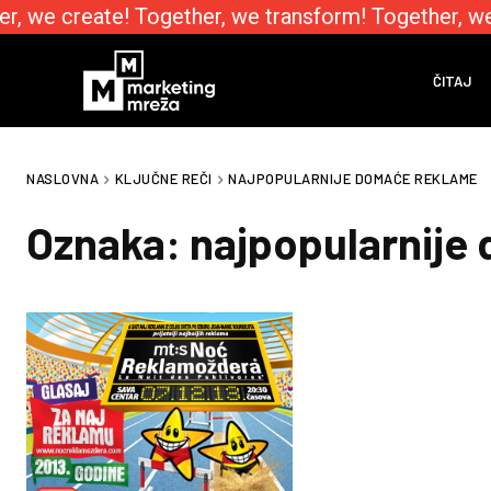
r, we create! Together, we transform! Together, we
ČITAJ
NASLOVNA
KLJUČNE REČI
NAJPOPULARNIJE DOMAĆE REKLAME
Oznaka:
najpopularnije