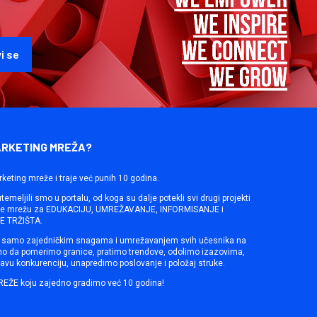
ARKETING MREŽA?
rketing mreže i traje već punih 10 godina.
emeljili smo u portalu, od koga su dalje potekli svi drugi projekti
ine mrežu za EDUKACIJU, UMREŽAVANJE, INFORMISANJE i
 TRŽIŠTA.
samo zajedničkim snagama i umrežavanjem svih učesnika na
mo da pomerimo granice, pratimo trendove, odolimo izazovima,
avu konkurenciju, unapredimo poslovanje i položaj struke.
REŽE koju zajedno gradimo već 10 godina!