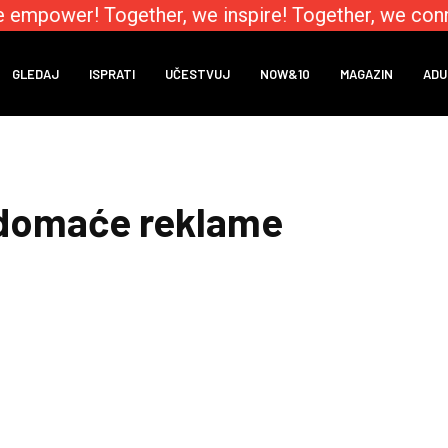
 empower! Together, we inspire! Together, we conn
GLEDAJ
ISPRATI
UČESTVUJ
NOW&10
MAGAZIN
ADU
 domaće reklame