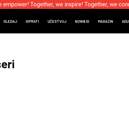
e empower! Together, we inspire! Together, we conn
GLEDAJ
ISPRATI
UČESTVUJ
NOW&10
MAGAZIN
ADU
seri