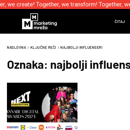
r, we create! Together, we transform! Together, w
ČITAJ
NASLOVNA
KLJUČNE REČI
NAJBOLJI INFLUENSERI
Oznaka:
najbolji influen