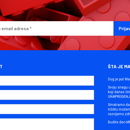
T
ŠTA JE M
Dug je put Ma
Svoju snagu ut
koji danas č
UNAPREĐENJE
Smatramo da 
tržištu može
razvijemo zdr
Budite deo M