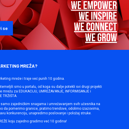
ARKETING MREŽA?
rketing mreže i traje već punih 10 godina.
emeljili smo u portalu, od koga su dalje potekli svi drugi projekti
ine mrežu za EDUKACIJU, UMREŽAVANJE, INFORMISANJE i
 TRŽIŠTA.
samo zajedničkim snagama i umrežavanjem svih učesnika na
mo da pomerimo granice, pratimo trendove, odolimo izazovima,
avu konkurenciju, unapredimo poslovanje i položaj struke.
REŽE koju zajedno gradimo već 10 godina!