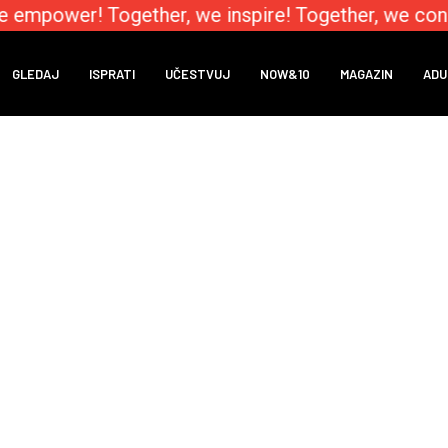
e empower! Together, we inspire! Together, we conn
GLEDAJ
ISPRATI
UČESTVUJ
NOW&10
MAGAZIN
ADU