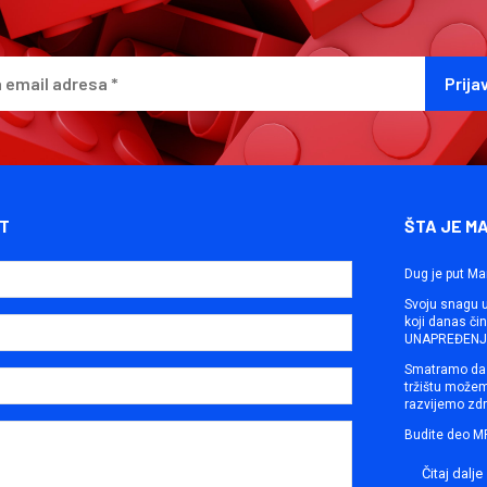
T
ŠTA JE M
Dug je put Ma
Svoju snagu ut
koji danas č
UNAPREĐENJE
Smatramo da 
tržištu može
razvijemo zdr
Budite deo M
Čitaj dalje