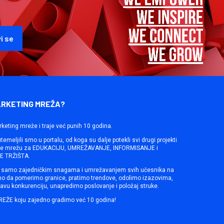
ARKETING MREŽA?
rketing mreže i traje već punih 10 godina.
emeljili smo u portalu, od koga su dalje potekli svi drugi projekti
ine mrežu za EDUKACIJU, UMREŽAVANJE, INFORMISANJE i
 TRŽIŠTA.
samo zajedničkim snagama i umrežavanjem svih učesnika na
mo da pomerimo granice, pratimo trendove, odolimo izazovima,
avu konkurenciju, unapredimo poslovanje i položaj struke.
REŽE koju zajedno gradimo već 10 godina!