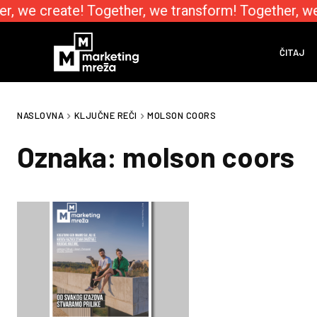
r, we create! Together, we transform! Together, we
ČITAJ
NASLOVNA
KLJUČNE REČI
MOLSON COORS
Oznaka:
molson coors