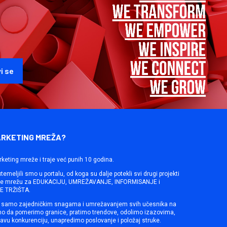
ARKETING MREŽA?
rketing mreže i traje već punih 10 godina.
emeljili smo u portalu, od koga su dalje potekli svi drugi projekti
ine mrežu za EDUKACIJU, UMREŽAVANJE, INFORMISANJE i
 TRŽIŠTA.
samo zajedničkim snagama i umrežavanjem svih učesnika na
mo da pomerimo granice, pratimo trendove, odolimo izazovima,
avu konkurenciju, unapredimo poslovanje i položaj struke.