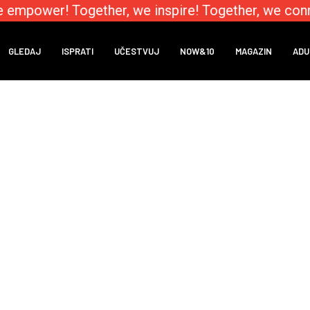
 empower! Together, we inspire! Together, we conn
GLEDAJ
ISPRATI
UČESTVUJ
NOW&10
MAGAZIN
ADU