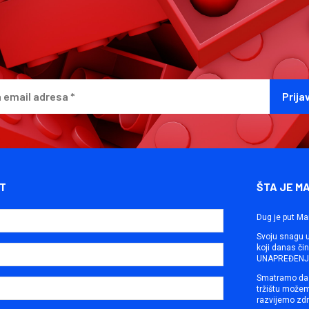
T
ŠTA JE M
Dug je put Ma
Svoju snagu ut
koji danas č
UNAPREĐENJE
Smatramo da 
tržištu može
razvijemo zdr