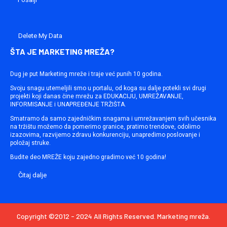
Delete My Data
ŠTA JE MARKETING MREŽA?
Dug je put Marketing mreže i traje već punih 10 godina.
Svoju snagu utemeljili smo u portalu, od koga su dalje potekli svi drugi
projekti koji danas čine mrežu za EDUKACIJU, UMREŽAVANJE,
INFORMISANJE i UNAPREĐENJE TRŽIŠTA.
Smatramo da samo zajedničkim snagama i umrežavanjem svih učesnika
na tržištu možemo da pomerimo granice, pratimo trendove, odolimo
izazovima, razvijemo zdravu konkurenciju, unapredimo poslovanje i
položaj struke.
Budite deo MREŽE koju zajedno gradimo već 10 godina!
Čitaj dalje
Copyright ©2012 - 2024 All Rights Reserved. Marketing mreža.