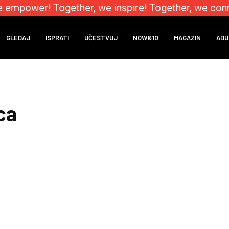
e empower! Together, we inspire! Together, we conn
GLEDAJ
ISPRATI
UČESTVUJ
NOW&10
MAGAZIN
ADU
ica