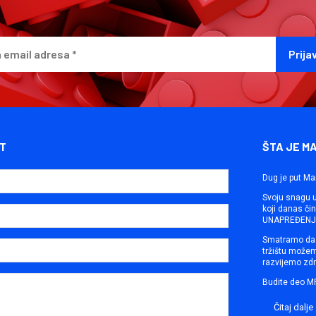
T
ŠTA JE M
Dug je put Ma
Svoju snagu ut
koji danas č
UNAPREĐENJE
Smatramo da 
tržištu može
razvijemo zdr
Budite deo M
Čitaj dalje