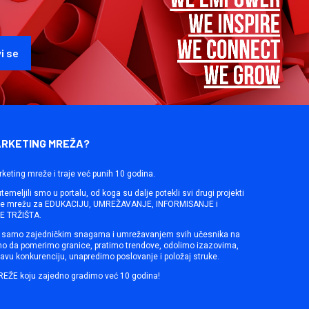
ARKETING MREŽA?
rketing mreže i traje već punih 10 godina.
emeljili smo u portalu, od koga su dalje potekli svi drugi projekti
ine mrežu za EDUKACIJU, UMREŽAVANJE, INFORMISANJE i
 TRŽIŠTA.
samo zajedničkim snagama i umrežavanjem svih učesnika na
mo da pomerimo granice, pratimo trendove, odolimo izazovima,
avu konkurenciju, unapredimo poslovanje i položaj struke.
REŽE koju zajedno gradimo već 10 godina!