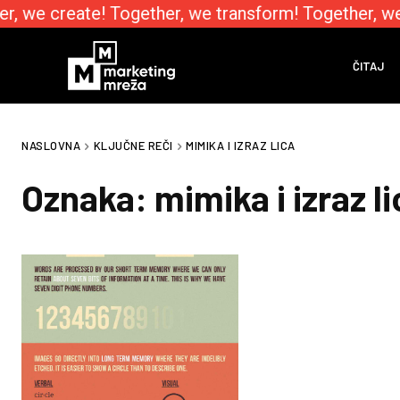
r, we create! Together, we transform! Together, w
ČITAJ
NASLOVNA
KLJUČNE REČI
MIMIKA I IZRAZ LICA
Oznaka:
mimika i izraz l