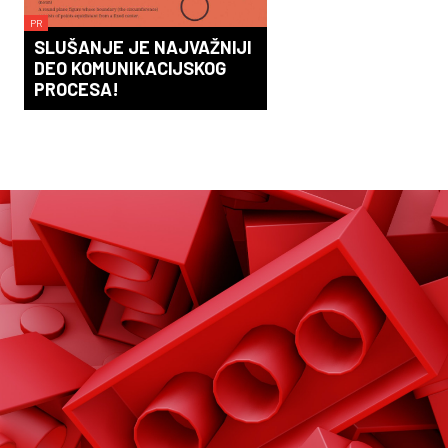
PR
SLUŠANJE JE NAJVAŽNIJI
DEO KOMUNIKACIJSKOG
PROCESA!