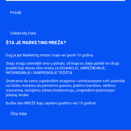
Delete My Data
ŠTA JE MARKETING MREŽA?
Dug je put Marketing mreže i traje već punih 10 godina.
Svoju snagu utemeljili smo u portalu, od koga su dalje potekli svi drugi
projekti koji danas čine mrežu za EDUKACIJU, UMREŽAVANJE,
INFORMISANJE i UNAPREĐENJE TRŽIŠTA.
Smatramo da samo zajedničkim snagama i umrežavanjem svih učesnika
na tržištu možemo da pomerimo granice, pratimo trendove, odolimo
izazovima, razvijemo zdravu konkurenciju, unapredimo poslovanje i
položaj struke.
Budite deo MREŽE koju zajedno gradimo već 10 godina!
Čitaj dalje