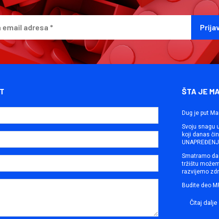
T
ŠTA JE M
Dug je put Ma
Svoju snagu ut
koji danas č
UNAPREĐENJE
Smatramo da 
tržištu može
razvijemo zdr
Budite deo M
Čitaj dalje