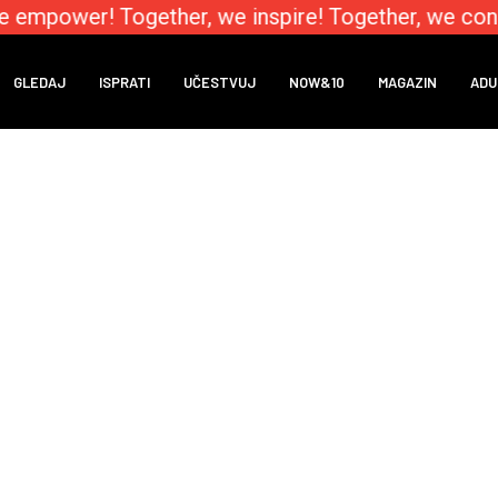
e empower! Together, we inspire! Together, we conn
GLEDAJ
ISPRATI
UČESTVUJ
NOW&10
MAGAZIN
ADU