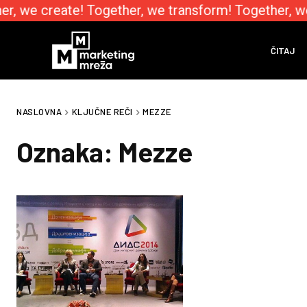
r, we create! Together, we transform! Together, w
ČITAJ
NASLOVNA
KLJUČNE REČI
MEZZE
Oznaka:
Mezze