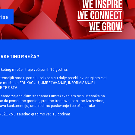
ARKETING MREŽA?
rketing mreže i traje već punih 10 godina.
emeljili smo u portalu, od koga su dalje potekli svi drugi projekti
ine mrežu za EDUKACIJU, UMREŽAVANJE, INFORMISANJE i
 TRŽIŠTA.
samo zajedničkim snagama i umrežavanjem svih učesnika na
mo da pomerimo granice, pratimo trendove, odolimo izazovima,
avu konkurenciju, unapredimo poslovanje i položaj struke.
REŽE koju zajedno gradimo već 10 godina!