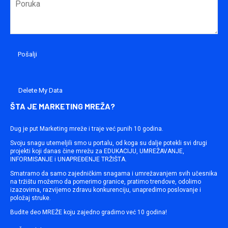
Delete My Data
ŠTA JE MARKETING MREŽA?
Dug je put Marketing mreže i traje već punih 10 godina.
Svoju snagu utemeljili smo u portalu, od koga su dalje potekli svi drugi
projekti koji danas čine mrežu za EDUKACIJU, UMREŽAVANJE,
INFORMISANJE i UNAPREĐENJE TRŽIŠTA.
Smatramo da samo zajedničkim snagama i umrežavanjem svih učesnika
na tržištu možemo da pomerimo granice, pratimo trendove, odolimo
izazovima, razvijemo zdravu konkurenciju, unapredimo poslovanje i
položaj struke.
Budite deo MREŽE koju zajedno gradimo već 10 godina!