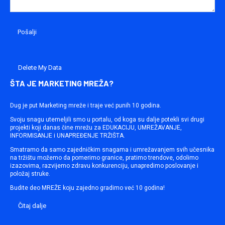
Delete My Data
ŠTA JE MARKETING MREŽA?
Dug je put Marketing mreže i traje već punih 10 godina.
Svoju snagu utemeljili smo u portalu, od koga su dalje potekli svi drugi
projekti koji danas čine mrežu za EDUKACIJU, UMREŽAVANJE,
INFORMISANJE i UNAPREĐENJE TRŽIŠTA.
Smatramo da samo zajedničkim snagama i umrežavanjem svih učesnika
na tržištu možemo da pomerimo granice, pratimo trendove, odolimo
izazovima, razvijemo zdravu konkurenciju, unapredimo poslovanje i
položaj struke.
Budite deo MREŽE koju zajedno gradimo već 10 godina!
Čitaj dalje