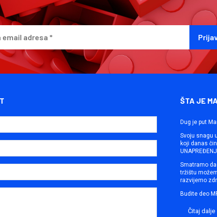
T
ŠTA JE M
Dug je put Ma
Svoju snagu ut
koji danas č
UNAPREĐENJE
Smatramo da 
tržištu može
razvijemo zdr
Budite deo M
Čitaj dalje