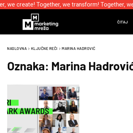
r, we create! Together, we transform! Together, we
ČITAJ
NASLOVNA
KLJUČNE REČI
MARINA HADROVIĆ
Oznaka:
Marina Hadrovi