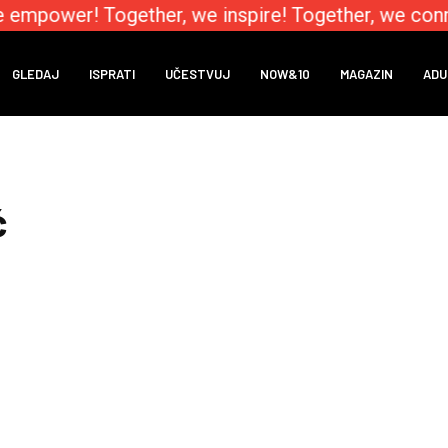
 empower! Together, we inspire! Together, we conn
GLEDAJ
ISPRATI
UČESTVUJ
NOW&10
MAGAZIN
ADU
ć