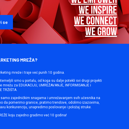
ARKETING MREŽA?
rketing mreže i traje već punih 10 godina.
emeljili smo u portalu, od koga su dalje potekli svi drugi projekti
ine mrežu za EDUKACIJU, UMREŽAVANJE, INFORMISANJE i
 TRŽIŠTA.
samo zajedničkim snagama i umrežavanjem svih učesnika na
mo da pomerimo granice, pratimo trendove, odolimo izazovima,
avu konkurenciju, unapredimo poslovanje i položaj struke.
REŽE koju zajedno gradimo već 10 godina!