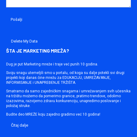
Delete My Data
ŠTA JE MARKETING MREŽA?
Dug je put Marketing mreže i traje već punih 10 godina.
Svoju snagu utemeljili smo u portalu, od koga su dalje potekli svi drugi
projekti koji danas čine mrežu za EDUKACIJU, UMREŽAVANJE,
INFORMISANJE i UNAPREĐENJE TRŽIŠTA.
Smatramo da samo zajedničkim snagama i umrežavanjem svih učesnika
na tržištu možemo da pomerimo granice, pratimo trendove, odolimo
izazovima, razvijemo zdravu konkurenciju, unapredimo poslovanje i
položaj struke.
Budite deo MREŽE koju zajedno gradimo već 10 godina!
Čitaj dalje