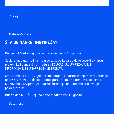
Delete My Data
ŠTA JE MARKETING MREŽA?
Dug je put Marketing mreže i traje već punih 10 godina.
Svoju snagu utemeljili smo u portalu, od koga su dalje potekli svi drugi
projekti koji danas čine mrežu za EDUKACIJU, UMREŽAVANJE,
INFORMISANJE i UNAPREĐENJE TRŽIŠTA.
Smatramo da samo zajedničkim snagama i umrežavanjem svih učesnika
na tržištu možemo da pomerimo granice, pratimo trendove, odolimo
izazovima, razvijemo zdravu konkurenciju, unapredimo poslovanje i
položaj struke.
Budite deo MREŽE koju zajedno gradimo već 10 godina!
Čitaj dalje