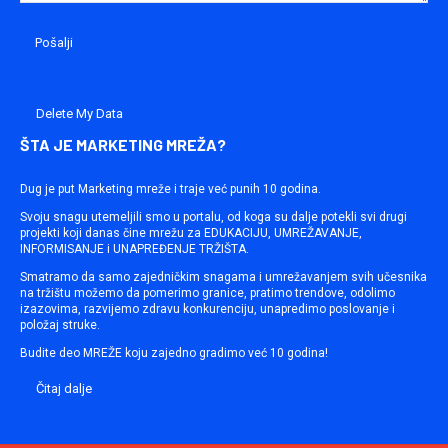
Delete My Data
ŠTA JE MARKETING MREŽA?
Dug je put Marketing mreže i traje već punih 10 godina.
Svoju snagu utemeljili smo u portalu, od koga su dalje potekli svi drugi
projekti koji danas čine mrežu za EDUKACIJU, UMREŽAVANJE,
INFORMISANJE i UNAPREĐENJE TRŽIŠTA.
Smatramo da samo zajedničkim snagama i umrežavanjem svih učesnika
na tržištu možemo da pomerimo granice, pratimo trendove, odolimo
izazovima, razvijemo zdravu konkurenciju, unapredimo poslovanje i
položaj struke.
Budite deo MREŽE koju zajedno gradimo već 10 godina!
Čitaj dalje