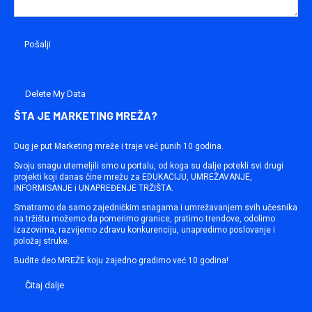
Delete My Data
ŠTA JE MARKETING MREŽA?
Dug je put Marketing mreže i traje već punih 10 godina.
Svoju snagu utemeljili smo u portalu, od koga su dalje potekli svi drugi
projekti koji danas čine mrežu za EDUKACIJU, UMREŽAVANJE,
INFORMISANJE i UNAPREĐENJE TRŽIŠTA.
Smatramo da samo zajedničkim snagama i umrežavanjem svih učesnika
na tržištu možemo da pomerimo granice, pratimo trendove, odolimo
izazovima, razvijemo zdravu konkurenciju, unapredimo poslovanje i
položaj struke.
Budite deo MREŽE koju zajedno gradimo već 10 godina!
Čitaj dalje