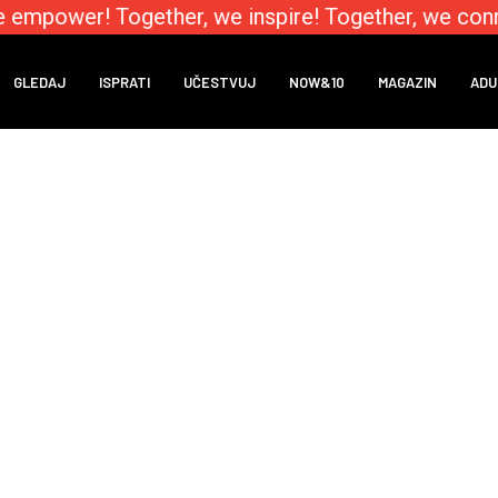
 empower! Together, we inspire! Together, we conn
GLEDAJ
ISPRATI
UČESTVUJ
NOW&10
MAGAZIN
ADU