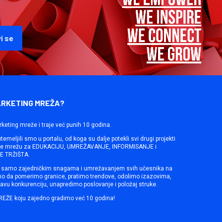
ARKETING MREŽA?
rketing mreže i traje već punih 10 godina.
emeljili smo u portalu, od koga su dalje potekli svi drugi projekti
ine mrežu za EDUKACIJU, UMREŽAVANJE, INFORMISANJE i
 TRŽIŠTA.
samo zajedničkim snagama i umrežavanjem svih učesnika na
mo da pomerimo granice, pratimo trendove, odolimo izazovima,
avu konkurenciju, unapredimo poslovanje i položaj struke.
REŽE koju zajedno gradimo već 10 godina!