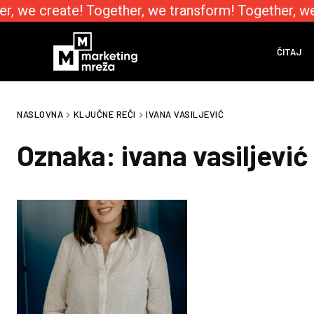
r, we create! Together, we transform! Together, we
ČITAJ
NASLOVNA
KLJUČNE REČI
IVANA VASILJEVIĆ
Oznaka:
ivana vasiljević