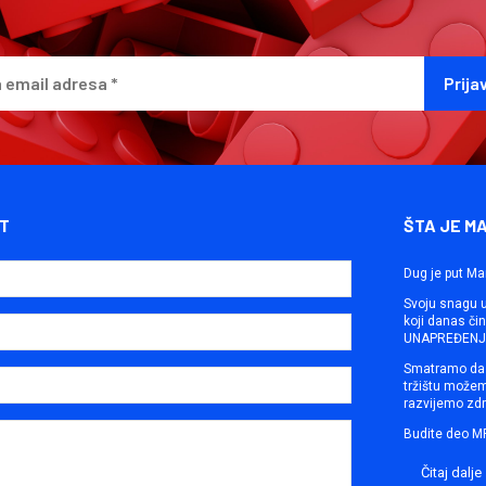
T
ŠTA JE M
Dug je put Ma
Svoju snagu ut
koji danas č
UNAPREĐENJE
Smatramo da 
tržištu može
razvijemo zdr
Budite deo M
Čitaj dalje