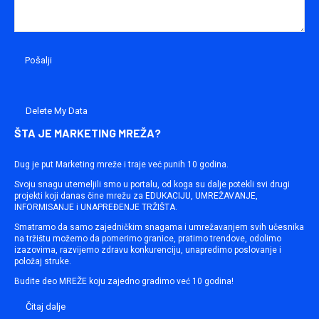
Delete My Data
ŠTA JE MARKETING MREŽA?
Dug je put Marketing mreže i traje već punih 10 godina.
Svoju snagu utemeljili smo u portalu, od koga su dalje potekli svi drugi
projekti koji danas čine mrežu za EDUKACIJU, UMREŽAVANJE,
INFORMISANJE i UNAPREĐENJE TRŽIŠTA.
Smatramo da samo zajedničkim snagama i umrežavanjem svih učesnika
na tržištu možemo da pomerimo granice, pratimo trendove, odolimo
izazovima, razvijemo zdravu konkurenciju, unapredimo poslovanje i
položaj struke.
Budite deo MREŽE koju zajedno gradimo već 10 godina!
Čitaj dalje