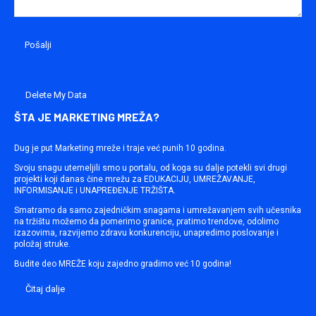
Delete My Data
ŠTA JE MARKETING MREŽA?
Dug je put Marketing mreže i traje već punih 10 godina.
Svoju snagu utemeljili smo u portalu, od koga su dalje potekli svi drugi
projekti koji danas čine mrežu za EDUKACIJU, UMREŽAVANJE,
INFORMISANJE i UNAPREĐENJE TRŽIŠTA.
Smatramo da samo zajedničkim snagama i umrežavanjem svih učesnika
na tržištu možemo da pomerimo granice, pratimo trendove, odolimo
izazovima, razvijemo zdravu konkurenciju, unapredimo poslovanje i
položaj struke.
Budite deo MREŽE koju zajedno gradimo već 10 godina!
Čitaj dalje