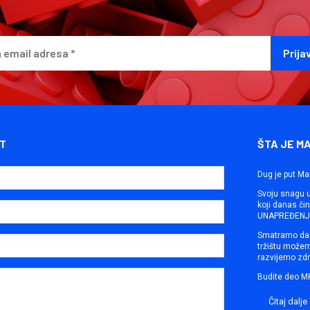
T
ŠTA JE M
Dug je put Ma
Svoju snagu ut
koji danas č
UNAPREĐENJE
Smatramo da 
tržištu može
razvijemo zdr
Budite deo M
Čitaj dalje