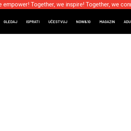
e empower! Together, we inspire! Together, we conn
GLEDAJ
ISPRATI
UČESTVUJ
NOW&10
MAGAZIN
ADU