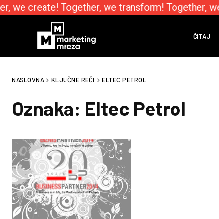
r, we create! Together, we transform! Together, w
ČITAJ
NASLOVNA
KLJUČNE REČI
ELTEC PETROL
Oznaka:
Eltec Petrol