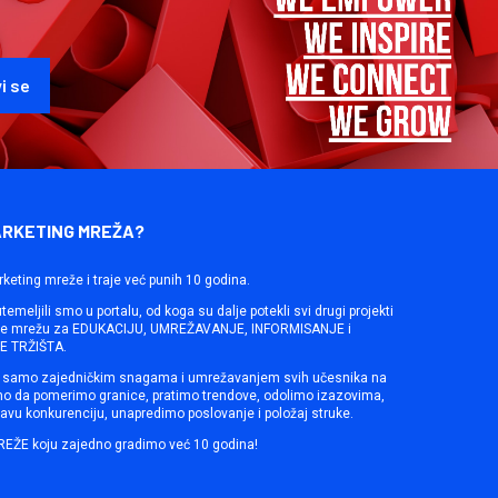
ARKETING MREŽA?
rketing mreže i traje već punih 10 godina.
emeljili smo u portalu, od koga su dalje potekli svi drugi projekti
ine mrežu za EDUKACIJU, UMREŽAVANJE, INFORMISANJE i
 TRŽIŠTA.
samo zajedničkim snagama i umrežavanjem svih učesnika na
mo da pomerimo granice, pratimo trendove, odolimo izazovima,
avu konkurenciju, unapredimo poslovanje i položaj struke.
REŽE koju zajedno gradimo već 10 godina!