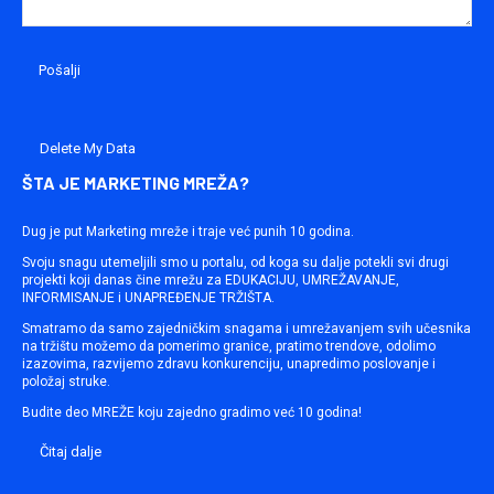
Delete My Data
ŠTA JE MARKETING MREŽA?
Dug je put Marketing mreže i traje već punih 10 godina.
Svoju snagu utemeljili smo u portalu, od koga su dalje potekli svi drugi
projekti koji danas čine mrežu za EDUKACIJU, UMREŽAVANJE,
INFORMISANJE i UNAPREĐENJE TRŽIŠTA.
Smatramo da samo zajedničkim snagama i umrežavanjem svih učesnika
na tržištu možemo da pomerimo granice, pratimo trendove, odolimo
izazovima, razvijemo zdravu konkurenciju, unapredimo poslovanje i
položaj struke.
Budite deo MREŽE koju zajedno gradimo već 10 godina!
Čitaj dalje