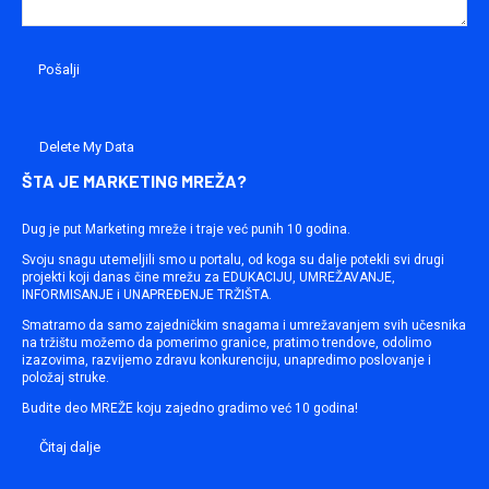
Delete My Data
ŠTA JE MARKETING MREŽA?
Dug je put Marketing mreže i traje već punih 10 godina.
Svoju snagu utemeljili smo u portalu, od koga su dalje potekli svi drugi
projekti koji danas čine mrežu za EDUKACIJU, UMREŽAVANJE,
INFORMISANJE i UNAPREĐENJE TRŽIŠTA.
Smatramo da samo zajedničkim snagama i umrežavanjem svih učesnika
na tržištu možemo da pomerimo granice, pratimo trendove, odolimo
izazovima, razvijemo zdravu konkurenciju, unapredimo poslovanje i
položaj struke.
Budite deo MREŽE koju zajedno gradimo već 10 godina!
Čitaj dalje