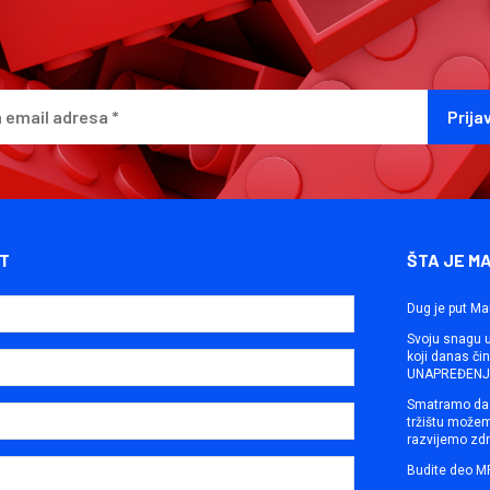
T
ŠTA JE M
Dug je put Ma
Svoju snagu ut
koji danas č
UNAPREĐENJE
Smatramo da 
tržištu može
razvijemo zdr
Budite deo M