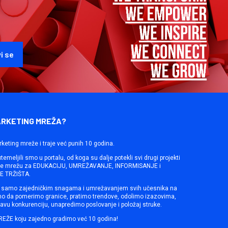
ARKETING MREŽA?
rketing mreže i traje već punih 10 godina.
emeljili smo u portalu, od koga su dalje potekli svi drugi projekti
ine mrežu za EDUKACIJU, UMREŽAVANJE, INFORMISANJE i
 TRŽIŠTA.
samo zajedničkim snagama i umrežavanjem svih učesnika na
mo da pomerimo granice, pratimo trendove, odolimo izazovima,
avu konkurenciju, unapredimo poslovanje i položaj struke.
REŽE koju zajedno gradimo već 10 godina!