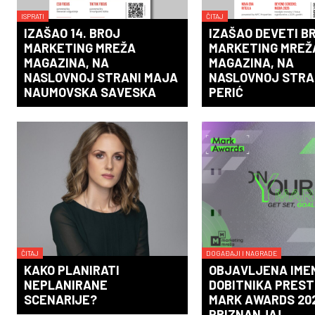
ISPRATI
ČITAJ
IZAŠAO 14. BROJ
IZAŠAO DEVETI B
MARKETING MREŽA
MARKETING MREŽ
MAGAZINA, NA
MAGAZINA, NA
NASLOVNOJ STRANI MAJA
NASLOVNOJ STRA
NAUMOVSKA SAVESKA
PERIĆ
ČITAJ
DOGAĐAJI I NAGRADE
KAKO PLANIRATI
OBJAVLJENA IME
NEPLANIRANE
DOBITNIKA PREST
SCENARIJE?
MARK AWARDS 20
PRIZNANJA!