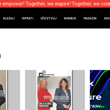
empower! Together, we inspire! Together, we conne
GLEDAJ
ISPRATI
UČESTVUJ
NOW&10
MAGAZIN
ADU
a