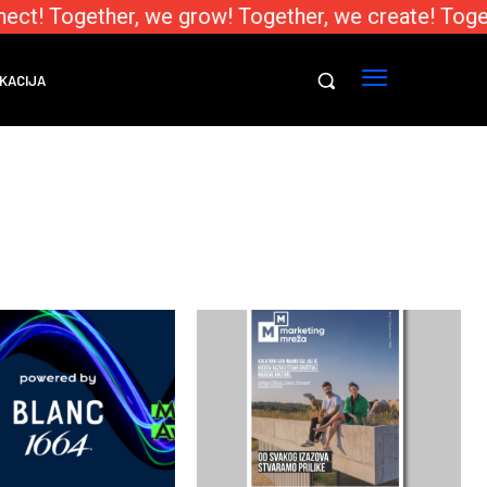
ct! Together, we grow! Together, we create! Toget
KACIJA