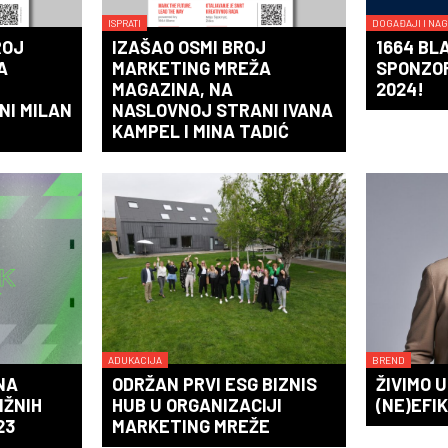
ISPRATI
DOGAĐAJI I NA
ROJ
IZAŠAO OSMI BROJ
1664 BL
A
MARKETING MREŽA
SPONZO
MAGAZINA, NA
2024!
NI MILAN
NASLOVNOJ STRANI IVANA
KAMPEL I MINA TADIĆ
ADUKACIJA
BREND
NA
ODRŽAN PRVI ESG BIZNIS
ŽIVIMO 
IŽNIH
HUB U ORGANIZACIJI
(NE)EFI
23
MARKETING MREŽE