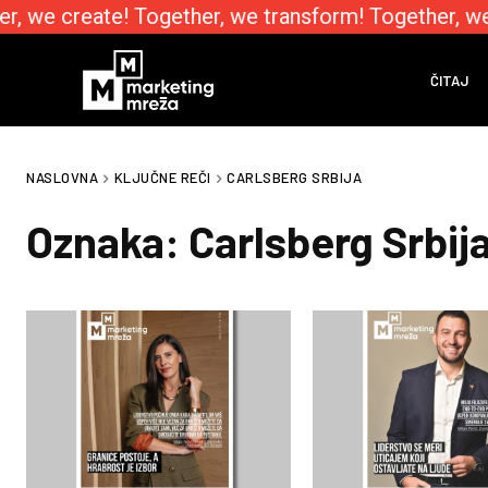
, we create! Together, we transform! Together, we 
ČITAJ
NASLOVNA
KLJUČNE REČI
CARLSBERG SRBIJA
Oznaka:
Carlsberg Srbij