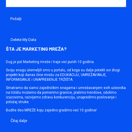
Delete My Data
ŠTA JE MARKETING MREŽA?
Dug je put Marketing mreže i traje već punih 10 godina.
Svoju snagu utemeljili smo u portalu, od koga su dalje potekli svi drugi
projekti koji danas čine mrežu za EDUKACIJU, UMREŽAVANJE,
INFORMISANJE i UNAPREĐENJE TRŽIŠTA.
Smatramo da samo zajedničkim snagama i umrežavanjem svih učesnika
na tržištu možemo da pomerimo granice, pratimo trendove, odolimo
izazovima, razvijemo zdravu konkurenciju, unapredimo poslovanje i
položaj struke.
Budite deo MREŽE koju zajedno gradimo već 10 godina!
Čitaj dalje