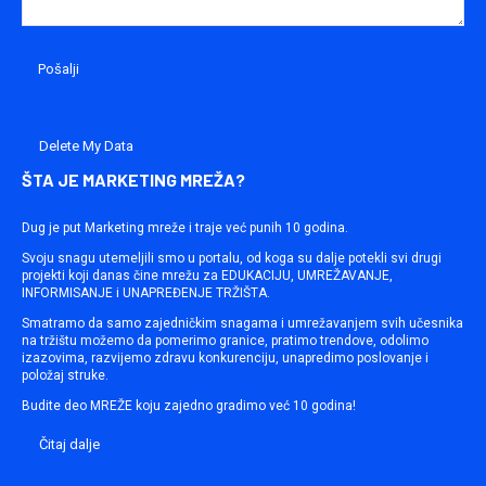
Delete My Data
ŠTA JE MARKETING MREŽA?
Dug je put Marketing mreže i traje već punih 10 godina.
Svoju snagu utemeljili smo u portalu, od koga su dalje potekli svi drugi
projekti koji danas čine mrežu za EDUKACIJU, UMREŽAVANJE,
INFORMISANJE i UNAPREĐENJE TRŽIŠTA.
Smatramo da samo zajedničkim snagama i umrežavanjem svih učesnika
na tržištu možemo da pomerimo granice, pratimo trendove, odolimo
izazovima, razvijemo zdravu konkurenciju, unapredimo poslovanje i
položaj struke.
Budite deo MREŽE koju zajedno gradimo već 10 godina!
Čitaj dalje