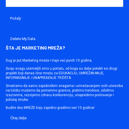
Delete My Data
ŠTA JE MARKETING MREŽA?
Dug je put Marketing mreže i traje već punih 10 godina.
Svoju snagu utemeljili smo u portalu, od koga su dalje potekli svi drugi
projekti koji danas čine mrežu za EDUKACIJU, UMREŽAVANJE,
INFORMISANJE i UNAPREĐENJE TRŽIŠTA.
Smatramo da samo zajedničkim snagama i umrežavanjem svih učesnika
na tržištu možemo da pomerimo granice, pratimo trendove, odolimo
izazovima, razvijemo zdravu konkurenciju, unapredimo poslovanje i
položaj struke.
Budite deo MREŽE koju zajedno gradimo već 10 godina!
Čitaj dalje