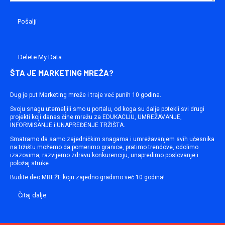
Delete My Data
ŠTA JE MARKETING MREŽA?
Dug je put Marketing mreže i traje već punih 10 godina.
Svoju snagu utemeljili smo u portalu, od koga su dalje potekli svi drugi
projekti koji danas čine mrežu za EDUKACIJU, UMREŽAVANJE,
INFORMISANJE i UNAPREĐENJE TRŽIŠTA.
Smatramo da samo zajedničkim snagama i umrežavanjem svih učesnika
na tržištu možemo da pomerimo granice, pratimo trendove, odolimo
izazovima, razvijemo zdravu konkurenciju, unapredimo poslovanje i
položaj struke.
Budite deo MREŽE koju zajedno gradimo već 10 godina!
Čitaj dalje