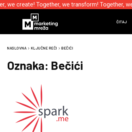
r, we create! Together, we transform! Together, we
ČITAJ
NASLOVNA
KLJUČNE REČI
BEČIĆI
Oznaka:
Bečići