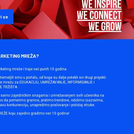
ARKETING MREŽA?
rketing mreže i traje već punih 10 godina.
emeljili smo u portalu, od koga su dalje potekli svi drugi projekti
ine mrežu za EDUKACIJU, UMREŽAVANJE, INFORMISANJE i
 TRŽIŠTA.
samo zajedničkim snagama i umrežavanjem svih učesnika na
mo da pomerimo granice, pratimo trendove, odolimo izazovima,
avu konkurenciju, unapredimo poslovanje i položaj struke.
REŽE koju zajedno gradimo već 10 godina!