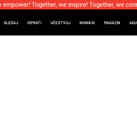
 empower! Together, we inspire! Together, we conn
GLEDAJ
ISPRATI
UČESTVUJ
NOW&10
MAGAZIN
ADU