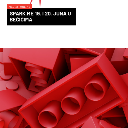
MEDIJI I ONLINE
SPARK.ME 19. I 20. JUNA U
BEČIĆIMA