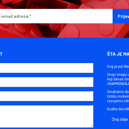
T
ŠTA JE M
Dug je put Ma
Svoju snagu ut
koji danas č
UNAPREĐENJE
Smatramo da 
tržištu može
razvijemo zdr
Budite deo M
Čitaj dalje