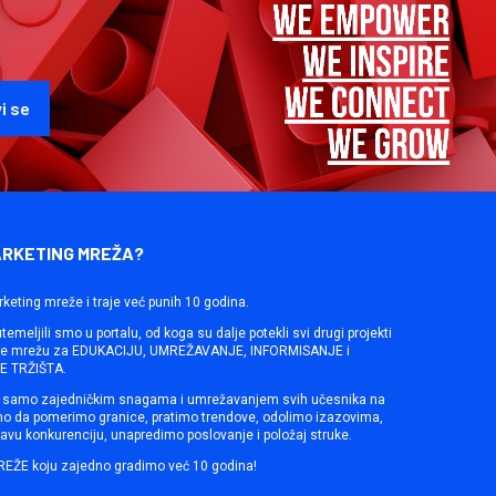
ARKETING MREŽA?
rketing mreže i traje već punih 10 godina.
emeljili smo u portalu, od koga su dalje potekli svi drugi projekti
ine mrežu za EDUKACIJU, UMREŽAVANJE, INFORMISANJE i
 TRŽIŠTA.
samo zajedničkim snagama i umrežavanjem svih učesnika na
mo da pomerimo granice, pratimo trendove, odolimo izazovima,
avu konkurenciju, unapredimo poslovanje i položaj struke.
REŽE koju zajedno gradimo već 10 godina!