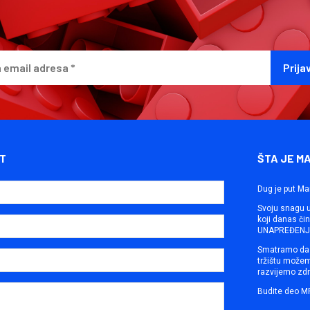
T
ŠTA JE M
Dug je put Ma
Svoju snagu ut
koji danas č
UNAPREĐENJE
Smatramo da 
tržištu može
razvijemo zdr
Budite deo M