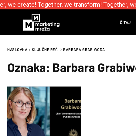
r, we create! Together, we transform! Together, w
ČITAJ
NASLOVNA
KLJUČNE REČI
BARBARA GRABIWODA
Oznaka:
Barbara Grabi