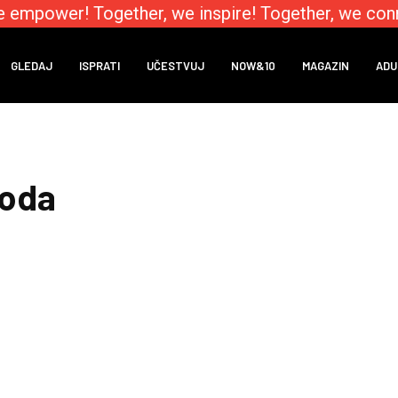
e empower! Together, we inspire! Together, we conn
GLEDAJ
ISPRATI
UČESTVUJ
NOW&10
MAGAZIN
ADU
woda