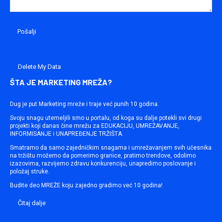
Delete My Data
ŠTA JE MARKETING MREŽA?
Dug je put Marketing mreže i traje već punih 10 godina.
Svoju snagu utemeljili smo u portalu, od koga su dalje potekli svi drugi
projekti koji danas čine mrežu za EDUKACIJU, UMREŽAVANJE,
INFORMISANJE i UNAPREĐENJE TRŽIŠTA.
Smatramo da samo zajedničkim snagama i umrežavanjem svih učesnika
na tržištu možemo da pomerimo granice, pratimo trendove, odolimo
izazovima, razvijemo zdravu konkurenciju, unapredimo poslovanje i
položaj struke.
Budite deo MREŽE koju zajedno gradimo već 10 godina!
Čitaj dalje