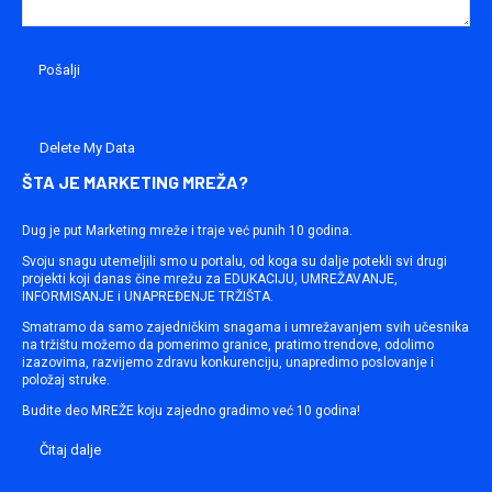
Delete My Data
ŠTA JE MARKETING MREŽA?
Dug je put Marketing mreže i traje već punih 10 godina.
Svoju snagu utemeljili smo u portalu, od koga su dalje potekli svi drugi
projekti koji danas čine mrežu za EDUKACIJU, UMREŽAVANJE,
INFORMISANJE i UNAPREĐENJE TRŽIŠTA.
Smatramo da samo zajedničkim snagama i umrežavanjem svih učesnika
na tržištu možemo da pomerimo granice, pratimo trendove, odolimo
izazovima, razvijemo zdravu konkurenciju, unapredimo poslovanje i
položaj struke.
Budite deo MREŽE koju zajedno gradimo već 10 godina!
Čitaj dalje