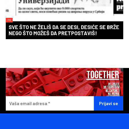
PR
SVE ŠTO NE ŽELIŠ DA SE DESI, DESIĆE SE BRŽE
NEGO ŠTO MOŽEŠ DA PRETPOSTAVIŠ!