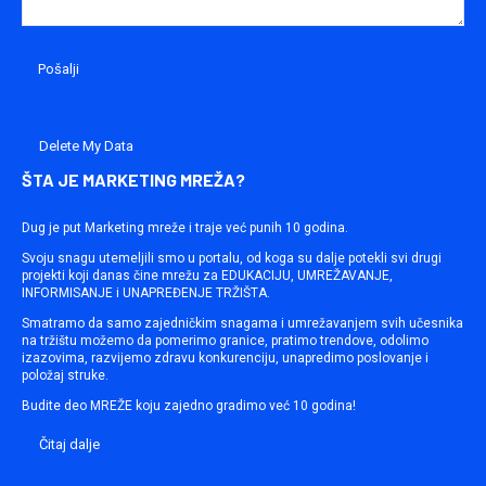
Delete My Data
ŠTA JE MARKETING MREŽA?
Dug je put Marketing mreže i traje već punih 10 godina.
Svoju snagu utemeljili smo u portalu, od koga su dalje potekli svi drugi
projekti koji danas čine mrežu za EDUKACIJU, UMREŽAVANJE,
INFORMISANJE i UNAPREĐENJE TRŽIŠTA.
Smatramo da samo zajedničkim snagama i umrežavanjem svih učesnika
na tržištu možemo da pomerimo granice, pratimo trendove, odolimo
izazovima, razvijemo zdravu konkurenciju, unapredimo poslovanje i
položaj struke.
Budite deo MREŽE koju zajedno gradimo već 10 godina!
Čitaj dalje