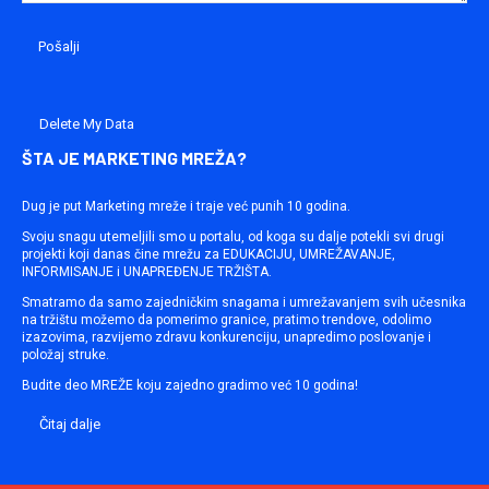
Delete My Data
ŠTA JE MARKETING MREŽA?
Dug je put Marketing mreže i traje već punih 10 godina.
Svoju snagu utemeljili smo u portalu, od koga su dalje potekli svi drugi
projekti koji danas čine mrežu za EDUKACIJU, UMREŽAVANJE,
INFORMISANJE i UNAPREĐENJE TRŽIŠTA.
Smatramo da samo zajedničkim snagama i umrežavanjem svih učesnika
na tržištu možemo da pomerimo granice, pratimo trendove, odolimo
izazovima, razvijemo zdravu konkurenciju, unapredimo poslovanje i
položaj struke.
Budite deo MREŽE koju zajedno gradimo već 10 godina!
Čitaj dalje