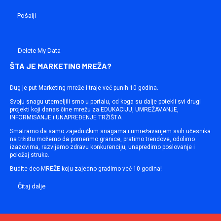
Delete My Data
ŠTA JE MARKETING MREŽA?
Dug je put Marketing mreže i traje već punih 10 godina.
Svoju snagu utemeljili smo u portalu, od koga su dalje potekli svi drugi
projekti koji danas čine mrežu za EDUKACIJU, UMREŽAVANJE,
INFORMISANJE i UNAPREĐENJE TRŽIŠTA.
Smatramo da samo zajedničkim snagama i umrežavanjem svih učesnika
na tržištu možemo da pomerimo granice, pratimo trendove, odolimo
izazovima, razvijemo zdravu konkurenciju, unapredimo poslovanje i
položaj struke.
Budite deo MREŽE koju zajedno gradimo već 10 godina!
Čitaj dalje